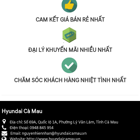
CAM KẾT GIÁ BÁN RẺ NHẤT
ĐẠI LÝ KHUYẾN MÃI NHIỀU NHẤT
CHĂM SÓC KHÁCH HÀNG NHIỆT TÌNH NHẤT
Hyundai Cà Mau
Địa chỉ:
Số 69A, Quốc lộ 1A, Phường Lý Văn Lâm, Tỉnh Cà Mau
Điện thoại:
0948 845 954
Email:
nguyenhiennhan@hyundaicamau.vn
Website:
http://www.hyundaicamau.vn