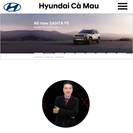
▼
▼
▼
▼
▼