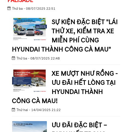
PALISADE
Thứ ba - 08/07/2025 22:51
SỰ KIỆN ĐẶC BIỆT "LÁI
THỬ XE, KIỂM TRA XE
MIỄN PHÍ CÙNG
HYUNDAI THÀNH CÔNG CÀ MAU"
Thứ ba - 08/07/2025 22:48
XE MƯỢT NHƯ RỒNG -
ƯU ĐÃI HẾT LÒNG TẠI
HYUNDAI THÀNH
CÔNG CÀ MAU!
Thứ hai - 14/04/2025 21:22
ƯU ĐÃI ĐẶC BIỆT –