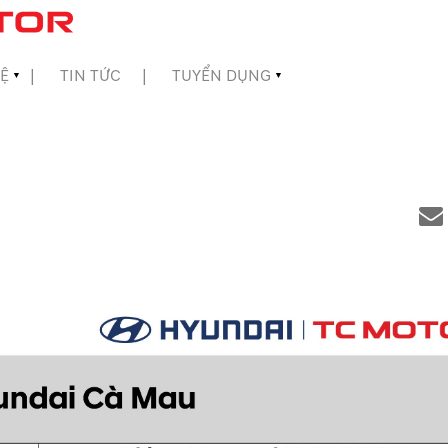
HỆ
TIN TỨC
TUYỂN DỤNG
▼
▼