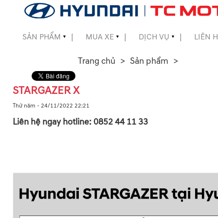
SẢN PHẨM
MUA XE
DỊCH VỤ
LIÊN 
▼
▼
▼
▼
Trang chủ
Sản phẩm
▼
STARGAZER X
▼
Thứ năm - 24/11/2022 22:21
Liên hệ ngay hotline: 0852 44 11 33
▼
▼