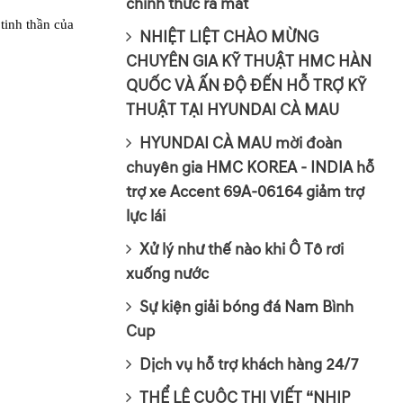
chính thức ra mắt
tinh thần của
NHIỆT LIỆT CHÀO MỪNG
CHUYÊN GIA KỸ THUẬT HMC HÀN
QUỐC VÀ ẤN ĐỘ ĐẾN HỖ TRỢ KỸ
THUẬT TẠI HYUNDAI CÀ MAU
HYUNDAI CÀ MAU mời đoàn
chuyên gia HMC KOREA - INDIA hỗ
trợ xe Accent 69A-06164 giảm trợ
lực lái
Xử lý như thế nào khi Ô Tô rơi
xuống nước
Sự kiện giải bóng đá Nam Bình
Cup
Dịch vụ hỗ trợ khách hàng 24/7
THỂ LỆ CUỘC THI VIẾT “NHỊP