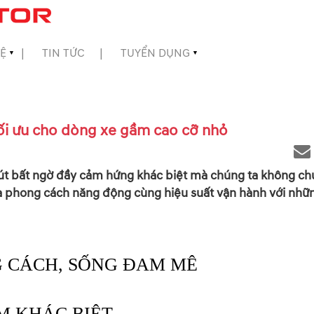
HỆ
TIN TỨC
TUYỂN DỤNG
▼
▼
ối ưu cho dòng xe gầm cao cỡ nhỏ
út bất ngờ đầy cảm hứng khác biệt mà chúng ta không ch
 của phong cách năng động cùng hiệu suất vận hành với nh
 CÁCH, SỐNG ĐAM MÊ
M KHÁC BIỆT