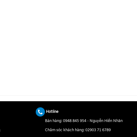
Hotline
Bán hàng:
0948 845 954
-
Nguyễn Hiền Nhân
Chăm sóc khách hàng:
02903 71 6789
g