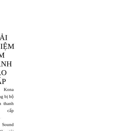
ẢI
IỆM
M
ANH
AO
ẤP
i Kona
ng bị bộ
m thanh
 cấp
s
 Sound