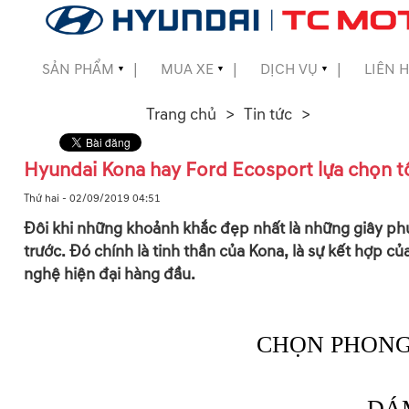
SẢN PHẨM
MUA XE
DỊCH VỤ
LIÊN 
▼
▼
▼
▼
Trang chủ
Tin tức
▼
Hyundai Kona hay Ford Ecosport lựa chọn t
▼
Thứ hai - 02/09/2019 04:51
Đôi khi những khoảnh khắc đẹp nhất là những giây ph
▼
trước. Đó chính là tinh thần của Kona, là sự kết hợp
nghệ hiện đại hàng đầu.
▼
CHỌN PHONG
DÁ