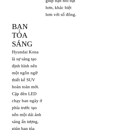
giúp bạn nổi bật
hơn, khác biệt
hơn với số đông.
BẠN
TỎA
SÁNG
Hyundai Kona
là sự sáng tạo
định hình nên
một ngôn ngữ
thiết kế SUV
hoàn toàn mới.
Cặp đèn LED
chạy ban ngày ở
phía trước tạo
nên một dải ánh
sáng ấn tượng,
giúp bạn tỏa