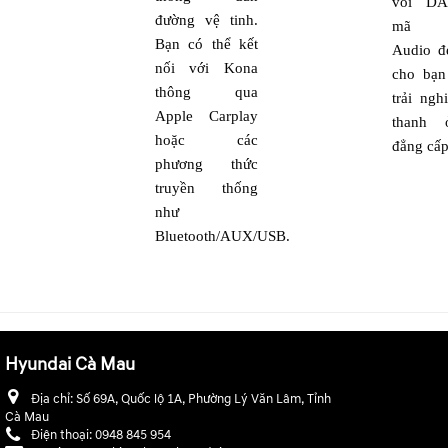
vói DA
đường vệ tinh.
mã H
Bạn có thể kết
Audio đ
nối với Kona
cho bạn
thông qua
trải ng
Apple Carplay
thanh
hoặc các
đẳng cấp
phương thức
truyền thống
như
Bluetooth/AUX/USB.
Hyundai Cà Mau
Địa chỉ:
Số 69A, Quốc lộ 1A, Phường Lý Văn Lâm, Tỉnh
Cà Mau
Điện thoại:
0948 845 954