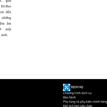
C giải
i-Res
em đến
 những
hiệm âm
 ở một
 mới.
DỊCH VỤ
Chương trình dịch vụ
Bảo hành
Phụ tùng và phụ kiện chính hãn
Đặt lịch hẹn sửa chữa