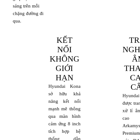
sáng trên mỗi
chặng đường đi
qua.
KẾT
TR
NỐI
NGH
KHÔNG
Â
GIỚI
TH
HẠN
C
C
Hyundai Kona
sở hữu khả
Hyunda
năng kết nối
được tra
mạnh mẽ thông
xử lí â
qua màn hình
cao
cảm ứng 8 inch
Arkamy
tích hợp hệ
Premium
thống dẫn