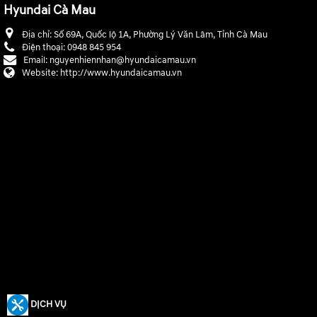
Hyundai Cà Mau
Địa chỉ:
Số 69A, Quốc lộ 1A, Phường Lý Văn Lâm, Tỉnh Cà Mau
Điện thoại:
0948 845 954
Email:
nguyenhiennhan@hyundaicamau.vn
Website:
http://www.hyundaicamau.vn
DỊCH VỤ