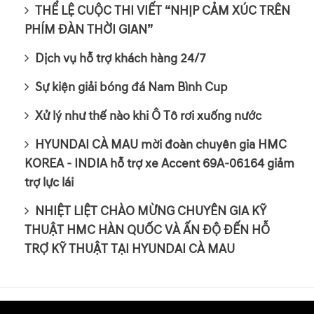
THỂ LỆ CUỘC THI VIẾT “NHỊP CẢM XÚC TRÊN
PHÍM ĐÀN THỜI GIAN”
Dịch vụ hỗ trợ khách hàng 24/7
Sự kiện giải bóng đá Nam Bình Cup
Xử lý như thế nào khi Ô Tô rơi xuống nước
HYUNDAI CÀ MAU mời đoàn chuyên gia HMC
KOREA - INDIA hỗ trợ xe Accent 69A-06164 giảm
trợ lực lái
NHIỆT LIỆT CHÀO MỪNG CHUYÊN GIA KỸ
THUẬT HMC HÀN QUỐC VÀ ẤN ĐỘ ĐẾN HỖ
TRỢ KỸ THUẬT TẠI HYUNDAI CÀ MAU