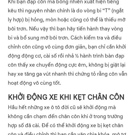
Khi bạn đạp côn mà bỗng nhiên xuất hiện tiếng
kêu thì nguyên nhân chính là do vòng bi “T” (ngắt
ly hợp) bị hỏng, mòn hoặc cũng có thể là thiếu mỡ
bôi trơn. Nếu vậy thì bạn hãy tiến hành thay vòng
bi và bổ sung mỡ bôi trơn. Cách kiểm tra và điều
chỉnh côn cũng vô cùng đơn giản, bạn chỉ cần khởi
động động cơ, cài số rồi nhả ½ hành trình bàn đạp
côn thấy xe chuyển động cực êm, không bị giật lại
hay xe tăng ga vút nhanh thì chứng tỏ rằng côn vẫn
hoạt động vô cùng tốt.
KHỞI ĐỘNG XE KHI KẸT CHÂN CÔN
Hầu hết những xe ô tô đời cũ sẽ khởi động mà
không cần chạm đến chân côn khi ở trong trường
hợp số đã cài. Để có thể khởi động xe bị kẹt chân
côn và điều chỉnh thì bạn cần vặn chìa khóa, mô tơ