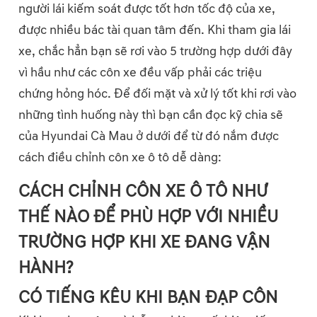
người lái kiếm soát được tốt hơn tốc độ của xe,
được nhiều bác tài quan tâm đến. Khi tham gia lái
xe, chắc hẳn bạn sẽ rơi vào 5 trường hợp dưới đây
vì hầu như các côn xe đều vấp phải các triệu
chứng hỏng hóc. Để đối mặt và xử lý tốt khi rơi vào
những tình huống này thì bạn cần đọc kỹ chia sẽ
của Hyundai Cà Mau ở dưới để từ đó nắm được
cách điều chỉnh côn xe ô tô dễ dàng:
CÁCH CHỈNH CÔN XE Ô TÔ NHƯ
THẾ NÀO ĐỂ PHÙ HỢP VỚI NHIỀU
TRƯỜNG HỢP KHI XE ĐANG VẬN
HÀNH?
CÓ TIẾNG KÊU KHI BẠN ĐẠP CÔN