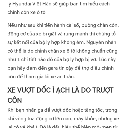
lý Hyundai Việt Hàn sẽ giúp bạn tìm hiểu cách
chỉnh côn xe ô tô
Nếu như sau khi tiến hành cài số, buông chân côn,
động cơ của xe bị giật và rung mạnh thì chứng tỏ
sự kết nối của bộ ly hợp không êm. Nguyên nhân
có thể là do chỉnh chân xe ô tô không chuẩn cũng
như 1 chi tiết nào đó của bộ ly hợp bị vỡ. Lúc này
bạn hãy đem đến gara tin cậy để thợ điều chỉnh
côn để tham gia lái xe an toàn.
XE VƯỢT DỐC Ì ẠCH LÀ DO TRƯỢT
CÔN
Khi bạn nhấn ga để vượt dốc hoặc tăng tốc, trong
khi vòng tua động cơ lên cao, máy khỏe, nhưng xe
lại có vẻ khá ì. Đó là dấu hiệu thể hiện mô-men từ