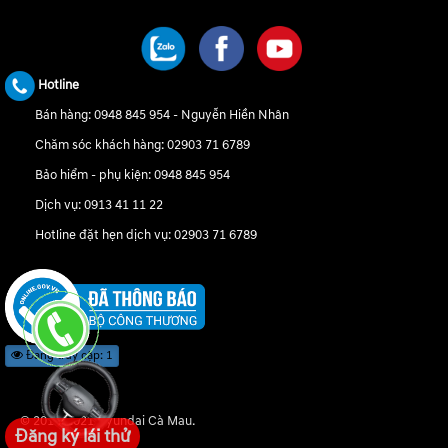
CHÚNG TÔI TRÊN MẠNG XÃ HỘI
Hotline
Bán hàng:
0948 845 954
-
Nguyễn Hiền Nhân
Chăm sóc khách hàng:
02903 71 6789
Bảo hiểm - phụ kiện:
0948 845 954
Dịch vụ:
0913 41 11 22
Hotline đặt hẹn dịch vụ:
02903 71 6789
Đang truy cập: 1
© 2018-2021 Hyundai Cà Mau.
Đăng ký lái thử